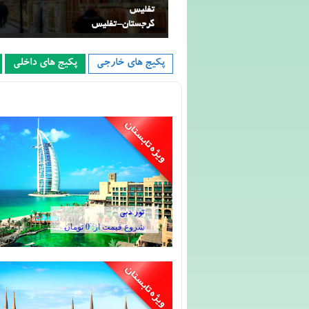
تفلیس
گرجستان-تفلیس
پکیج های خارجی
پکیج های داخلی
تور دبی
شروع قیمت از: 0 تومان