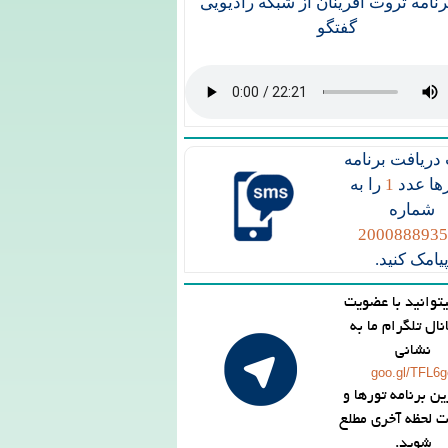
رنامه ثروت آفرینان از شبکه رادیویی
گفتگو
ریافت برنامه
ها عدد
1
را به
شماره
200088893
یامک کنید.
توانید با عضویت
نال تلگرام ما به
نشانی
goo.gl/TFL6g
ین برنامه تورها و
ت لحظه آخری مطلع
شوید.