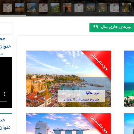
تورهای جاری سال 99
حضو
عنوان
در ب
تور انتالیا
شروع قیمت از: 0 تومان
حضو
عنوان