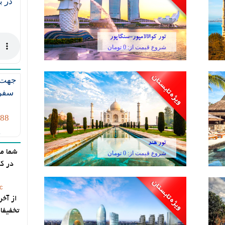
در ب
تور کوالالامپور-سنگاپور
شروع قیمت از: 0 تومان
جهت د
سفر
588
پ
تور هند
شما می
شروع قیمت از: 0 تومان
در کا
c
از آخر
تخفیفا