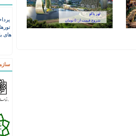
تور باکو
پرداخ
شروع قیمت از: 0 تومان
تورها
های ب
سازم