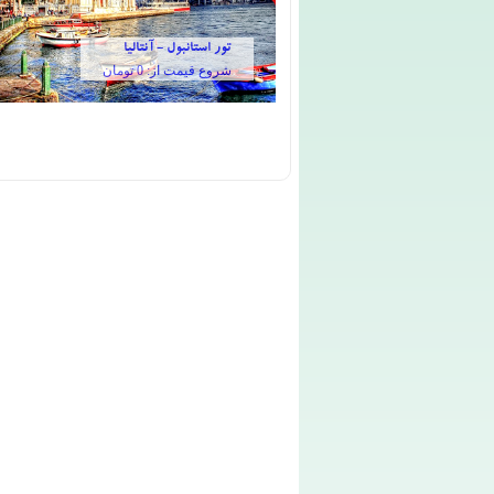
تور استانبول - آنتالیا
شروع قیمت از: 0 تومان