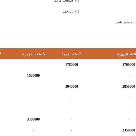
طبیعت گردی
تاریخی
2تخته دریا
3تخته جزیره
3تخته 
-
1780000
1700000
1620000
-
-
-
3040000
2850000
-
-
-
-
-
-
3300000
-
-
-
-
3350000