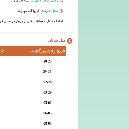
زمان ورود به تهران :
ساعت پرواز
محل حرکت:
فرودگاه مهرآباد
لطفا حداقل 2 ساعت قبل از پرواز در محل قرار حضور یابید
هتل شایان
تاریخ رفت وبرگشت
2تخته جزیره
28-25
29-26
02-28
03-29
05-02
06-03
08-05