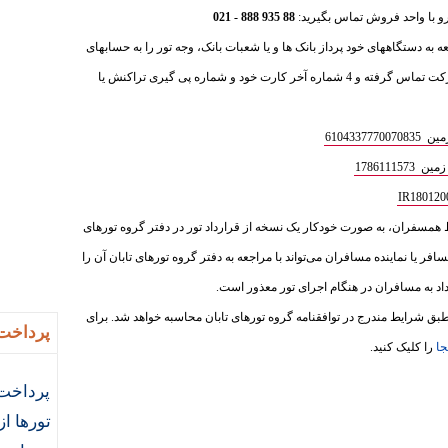
88 935 888 - 021
عه به دستگاههای خود پرداز بانک ها و یا شعبات بانک، وجه تور را به حسابهای
ذیل واریز فرمایید و سپس با بخش فروش شرکت تماس گرفته و 4 شماره آخر کارت خود و شماره پی گیری تراکنش یا
610433
1786111
ط همسفران، به‌ صورت خودکار یک نسخه از قرارداد تور در دفتر گروه تورهای
سافر یا نماینده مسافران می‌تواند با مراجعه به دفتر گروه تورهای تابان آن را
داد به مسافران در هنگام اجرای تور معذور است.
ق شرایط مندرج در توافقنامه گروه تورهای تابان محاسبه خواهد شد. برای
پرداخت 
جا
را کلیک کنید.
پرداخت 
تورها ا