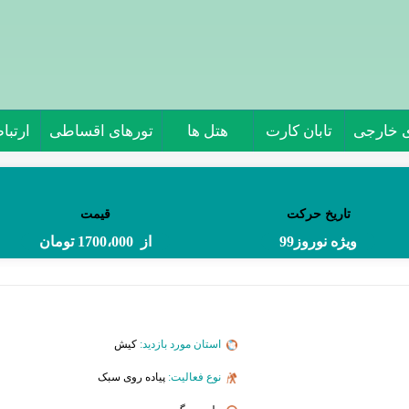
ی خارجی
تابان کارت
هتل ها
تورهای اقساطی
ارتباط
تاریخ حرکت
قیمت
ویژه نوروز99
از 1700،000 تومان
استان مورد بازدید:
کیش
نوع فعالیت:
پیاده روی سبک