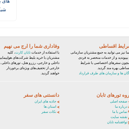
های ب
شبک
ایط اقساطی
وفاداری شما را ارج می نهیم
ا نیز می توانید به جمع مشتریان سازمانی
با استفاده از خدمات
تابان کارت
، کلیه
 بپیوندید و از خدمات منحصر به فردی
مشتریان با خرید بلیط‌ شرکت‌های هواپیمایی
چون سفرهای اختصاصی با شرایط
داخلی و خارجی، رزرو هتل، تورهای داخلی و
ساطی بهره مند گردید.
خارجی از تخفیف‌های ویژه‌ای برخوردار
گان ها و سازمان های طرف قرارداد
خواهند گردید.
وه تورهای تابان
دانستنی های سفر
صفحه اصلی
جاذبه های ایران
درباره ما
استان ها
تماس با ما
نکات سفر
نقشه سایت
توافقنامه تابان