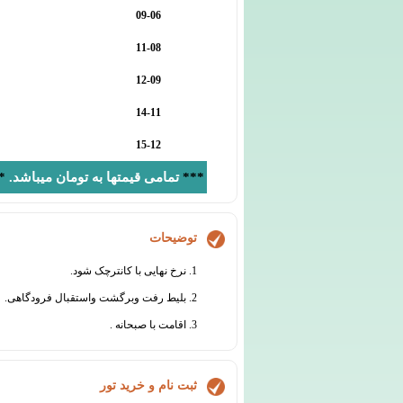
09-06
11-08
12-09
14-11
15-12
***
تمامی قیمتها به تومان میباشد.
*
توضیحات
1. نرخ نهایی با کانترچک شود.
2. بلیط رفت وبرگشت واستقبال فرودگاهی.
3. اقامت با صبحانه .
ثبت نام و خرید تور