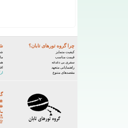
چرا گروه تورهای تابان؟
شر
کیفیت متمایز
شم
قیمت مناسب
ما
سفری بی دغدغه
هم
راهنمایانی متعهد
اق
مقصدهای متنوع
ار
گر