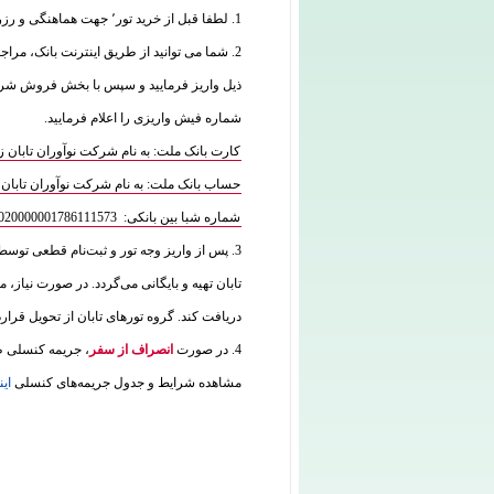
1. لطفا قبل از خرید تور٬ جهت هماهنگی و رزرو با واحد فروش تماس بگیرید:
2. شما می توانید از طریق اینترنت بانک، مراج
شماره فیش واریزی را اعلام فرمایید.
کارت بانک ملت: به نام شرکت نوآوران تابان زمین 7770070835
حساب بانک ملت: به نام شرکت نوآوران تابان زمین 573
شماره شبا بین بانکی: IR180120020000001786111573
3. پس از واریز وجه تور و ثبت‌نام قطعی توس
تابان تهیه و بایگانی می‌گردد. در صورت نیاز، م
دریافت کند. گروه تورهای تابان از تحویل قرار
4. در صورت
انصراف از سفر
، جریمه کنسلی طب
مشاهده شرایط و جدول جریمه‌های کنسلی
این