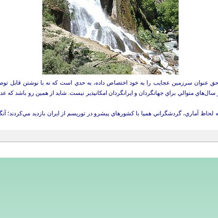
به حق عنوان سرزمين عجايب را به خود اختصاص داده، به حدي است كه نه با نوشتن قابل تو
ر سال‌هاي متوالي براي جهانگردان و ايرانگردان امكانپذير نيست. شايد از همين رو باشد كه عده‌اي
 لحاظ آماري، گردشگراني همپا با كشورهاي پيشرو در توريسم از ايران بازديد مي‌كردند؛ آنگا