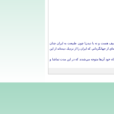
صيف هست و نه با ديدن! چون طبيعت به ايران چنان
 از جهانگرداني كه ايران را از نزديك ديده‌اند از اين
ه خود آن‌ها متوجه مي‌شدند كه در اين مدت تماشا و