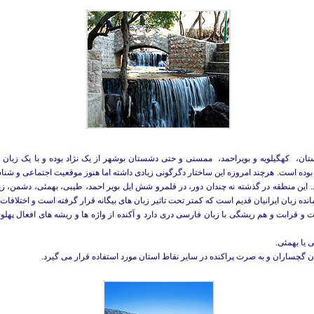
تان، ‌ کهگيلويه و بويراحمد، ‌ ممسنى و حتى دشستان بوشهر از يک نژاد بوده و با يک ز
ده است. هرچند امروزه این ساختار دگرگونی زیادی داشته اما هنوز موقعیت اجتماعی و شنا
د. این منطقه در گذشته نه چندان دور، در قلمرو شش ایل بویر احمد، طیبی، بهمئی، دشمن، زیا
نده زبان ایرانیان قدیم است که کمتر تحت تاثیر زبان های بیگانه قرار گرفته است و اختلافات
و قرابت و هم ریشگی با زبان فارسی دری دارد و آکنده از واژه ها و ریشه های افعال په
یا بهمئی.
ن گچساران و به صرت پراکنده در سایر نقاط استان مورد استفاده قرار می گیرد.