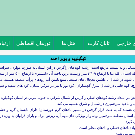
ی خارجی
تابان کارت
هتل ها
تورهای اقساطی
ارتباط
کهگیلویه و بویر احمد
وهستانی و به نسبت مرتفع است. رشته کوه های زاگرس در این استان به صورت موازی، سرا
نیل و جنوب شرقی آن را در برگرفته
ند در شمال با داشتن یخچال های طبیعی منبع تامین آب رودهای پرآب منطقه هستند. مهم تر
کوه خامی در شمال شرق گچساران، کوه نور یا نیر در مرکز استان، کوه های سفید و سیاه
 در امتداد رشته‌ كوه‌هاي‌ اصلي‌ زاگرس‌ از شمال‌ شرقي‌ به‌ جنوب‌ غربي‌ در استان‌ كهگيلويه‌
رب و ناحیه سردسیری در شمال و شرق تقسیم می کند.
تند که به علت قرار گرفتن در مسیر بادهای گرم خوزستان؛ دارای تابستان گرم و خشک ه
ن منطقه سردسیر بوده و از ویژگی های مهم آن، ریزش برف و باران فراوان به ویژه در ن
 گیرد.
اد؛ بادهای فصلی و بادهای محلی است.
قسیم می شود.