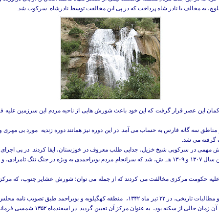
لوچ، به مخالف با نادر شاه پرداخت که در پی این مخالفت توسط نادرشاه سرکوب شد.
حاکمان این عصر قرار گرفت که این خود باعث شورش هایی از ناحیه مردم این سرزمین علیه
ز مناطق سه گانه فارس به حساب می آمد. در این دوره نیز همانند دوره زندیه مورد بی مه
 گرفته می شد.
قش مهمی در سرکوبی شیخ خزیل، جدایی طلب معروف در خوزستان، ایفا کردند. در پی اجرا
علیه حکومت مرکزی مخالفت می کردند که از جمله می توان؛ شورش عشایر جنوب، که مرکز شر
به دنبال شورش ايل بويراحمد و نیز در نتیجه مبارزات و مطالبات تاریخی، در ۲۲ تير ماه ۱۳۴۲، ‌ من
‌ به عنوان مرکز آن تعيين گرديد. در اسفندماه ۱۳۵۲ شمسى فرماندارى کل کهگيلويه و بويراحمد به استان تبديل شد.