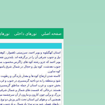
صفحه اصلي
تورهای داخلی
تورها
استان کهگیلویه و بویر احمد، سرزمینی ناهموار ، ک
بویر احمد که جزو رشته کوه های زاگرس محسوب می شو
جنوب دهدشت، کوه نیل و حجال در شمال شرق یاسوج، 
کوه ساورز.
کاسته شدن ارتفاع کوه ها و مقدار بارندگی و رطوبت هوا
شود و منطقه را به دو ناحیه گرمسیری در جنوب و غ
بخش جنوب و غرب استان از جمله مناطق گرمسیری هس
هستند. درحالی که قسمت های شمال و شمال شرقی استا
بزرگ و پرآبی چون کارون و مارون از آن سرچشمه می
همچنین آب و هوای این استان تحت تاثیر وزش دو نوع ب
- بادهای فصلی خود به دو نوع؛ باد شمال و باد جنوب ت