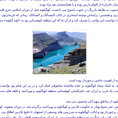
 «انزان» از اقوام پارس بوده و با هخامنشیان هم نژاد بودند.
نسوب به طایفه بازرنگ در جنوب یاسوج می دانست. کهگیلویه قبل از دوران اسلامی جزو 
جری و همچنین؛ براساس نوشته استخری در کتاب المسالک و الممالک؛ زمانی که فرمانراوی 
 توانست این نواحی را تصرف کند و از آن جا که این منطقه کوهستانی بود به «کوه گیلویه» م
یه از اهمیت خاصی برخوردار بوده است.
یک قرن بر ایران شد. جغرافیایی کوهستانی منطقه کهگیلویه و بویراحمد و قلعه های دست ن
، عمر شیخ بهادر به حکومت فارس و کهگیلویه و بویراحمد برگزیده شد. در دوران صفویه، که
وی برخوردار بود و ایالت کهگیلویه به سرزمین های وسیعی از اصفهان تا خلیج فارس اطلاق می 
 کرد که در این جنگ مردم منطقه توانستند نیمی از لشکر سپاه محمد افغان را از پای درآورده