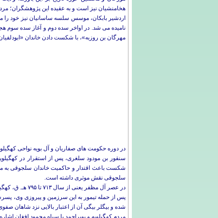
هخامنشیان نیز است و به عقیده این پژوهشگران؛ مردمان
اردشیر بابکان، موسس سلسه ساسانیان نیز خود را م
نامیده می شد. در اواخر سده دوم و آغاز سده سوم ه
مهرگان بن روزبه»، با شکست دادن خاندان «ابودلفیان»
در دوره حکومت های صفاریان و آل بویه نواحی کهگیلو
شکست باعث اقتدار و حاکمیت خاندان سلجوقی به مدت 
سلجوقی نقش موثری داشته است.
در عصر آل مظفر یعنی از سال ۷۱۳ تا ۷۹۵ هـ. ق، کهگیلویه از مناطق مهم آنان محسوب می شد.
پس از حمله تیمور به این سرزمین و پیروزی وی، پسرش
شده و بیگلر بیگی آن از اعتبار بالایی نزد شاهان صف
مردم کهگیلویه و بویراحمد با سپاه محمود افغان اشاره