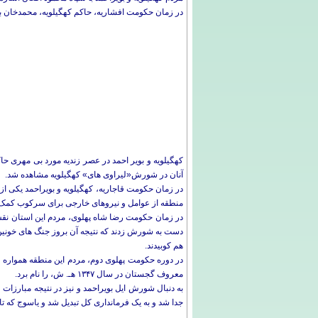
در زمان حکومت افشاریه، حاکم کهگیلویه، محمدخان ب
کهگیلویه و بویر احمد در عصر زندیه مورد بی مهری 
آنان در شورش«لیراوی های» کهگیلویه مشاهده شد.
در زمان حکومت قاجاریه، کهگیلویه و بویراحمد یکی ا
منطقه از عوامل و نیروهای خارجی برای سرکوب کمک
در زمان حکومت رضا شاه پهلوی، مردم این استان ن
هم کوبیدند.
در دوره حکومت پهلوی دوم، مردم این منطقه همواره 
معروف گجستان در سال ۱۳۴۷ هـ. ش، را نام برد.
جدا شد و به يک فرماندارى کل تبديل شد و ياسوج که تا آن زمان خالى از سکنه بود، 