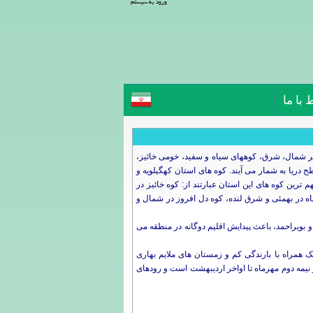
ورود به سیستم
 با ما
سر شمال، شرق، کوههای سیاه و سفید، خومی خائیز،
 اند. بلندترین نقطه استان، قله دنا با ارتفاع ۴,۴۰۹ متر و پست ترین ناحیه آن «لیشتر» با ارتفاع ۵۰۰ متر از سطح دریا به شمار می آیند. کوه های استان کهگیلویه و
ین کوه های این استان عبارتند از: کوه خائیز در
 در بهمئی و شرق لنده، کوه دل افروز در شمال و
 و بويراحمد، باعث پیدایش اقلیم دوگانه در منطقه می
مراه با بارندگی کم و زمستان های ملایم بهاری
یمه دوم مهرماه تا اواخر اردیبهشت است و رودهای