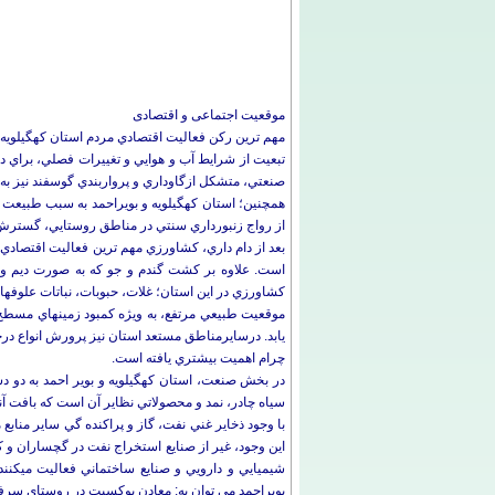
موقعیت اجتماعی و اقتصادی
مهم ترين ركن فعاليت اقتصادي مردم استان کهگيلويه 
صنعتي، ‌متشكل ازگاوداري و پرواربندي گوسفند نيز ب
همچنین؛ استان كهگيلويه و بويراحمد به سبب طبيعت 
از رواج زنبورداري سنتي در مناطق روستايي، گسترش كندوهاي زنبورعسل به شيوه نوين درس
است. علاوه بر كشت گندم و جو كه به صورت ديم و 
كشاورزي در ‎اين استان؛ غلات، حبوبات، نباتات علوفه‎اي، ذرت و صيفي جات است كه كشت آن‎ها در مناطق مختلف استان رواج دارد.
چرام اهميت بيشتري يافته است.
در بخش صنعت، استان کهگيلويه و بوير احمد به دو دس
سياه چادر، نمد و محصولاتي نظاير آن است كه بافت آن‎ها در اغلب خانه‎ها و در بيش تر مناطق روستايي و عشايري رواج دارد.
بويراحمد می توان به: معادن بوكسيت در روستاي سرف