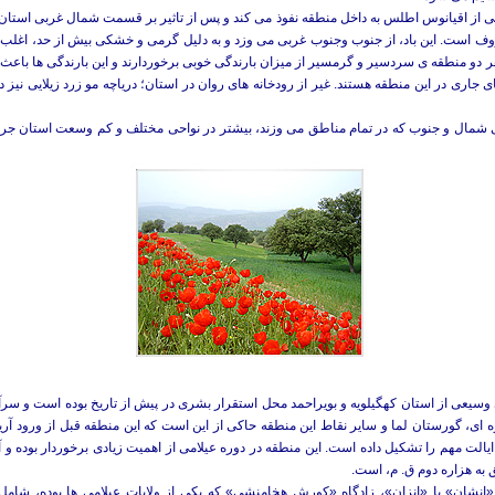
نه و گاهی از اقیانوس اطلس به داخل منطقه نفوذ می کند و پس از تاثیر بر قسمت شمال غربی ا
وف است. این باد، از جنوب وجنوب غربی می وزد و به دلیل گرمی و خشکی بیش از حد، اغلب ب
و منطقه ی سردسیر و گرمسیر از میزان بارندگی خوبی برخوردارند و این بارندگی ها باعث به
ی جاری در این منطقه هستند. غیر از رودخانه های روان در استان؛ دریاچه مو زرد زیلایی نیز
 شمال و جنوب که در تمام مناطق می وزند، بیشتر در نواحی مختلف و کم وسعت استان جریان دا
 از استان کهگیلویه و بویراحمد محل استقرار بشری در پیش از تاریخ بوده است و سرآغاز 
ره ای، گورستان لما و سایر نقاط این منطقه حاکی از این است که این منطقه قبل از ورود آری
الت مهم را تشکیل داده است. این منطقه در دوره عیلامی از اهمیت زیادی برخوردار بوده و آث
 به هزاره دوم ق. م، است.
ت «انشان» یا «انزان»، زادگاه «کورش هخامنشی» که یکی از ولایات عیلامی ها بوده، ش