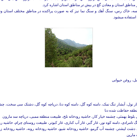
ل، روغن حیوانی
 آبشار نول، آبشار تنگ نمک، دامنه کوه گل، دامنه کوه دنا، دریاچه کوه گل، دشتک سی سخت،
طقه حفاظت شده دنا
ل بلوط بهمئی، چشمه خیار کار، حاشیه رودخانه تلخ، طبیعت منطقه ممبی، دریاچه سد مارون
نگ تامرادی، دامنه کوه نور، غار گبر، غار آب کناری، غار کبوتر، طبیعت روستای چرام، حاشیه رود
ی، دشت لیشتر، چشمه آب گرمو، حاشیه رودخانه شیو، حاشیه رودخانه رونه، حاشیه رودخانه زه
 مارین