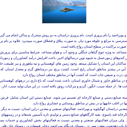
و بويراحمد را دام پروري است. دام پروري دراستان به دو روش متحرک و ساكن انجام می گیر
ه صورت پراكنده در سطح استان رواج يافته است.
مساعد، به ويژه تنوع گياهان جنگلي و وجود آب و هواي مساعد، شرايط مناسبي براي پرورش 
ال‎هاي اخير، باعث افزايش درآمد كشاورزان و زنبورداران شده است.
بعد از دام داري، ‌كشاورزي مهم ترين فعاليت اقتصادي ساكنان ‎اين استان را تشكيل مي‎دهد. وجود زمين 
آبي در بيشتر مناطق استان رايج است، كشت برنج نيز درمناطق گرم و معتدل استان كه 
موقعيت طبيعي مرتفع، به ويژه كمبود زمين‎
يابد. درسايرمناطق مستعد استان نيز پرورش انواع درخت ها ، از جمل
ته صنايع دستي و صنايع کارخانه اي تقسيم مي شوند. صنايع دستي اين استان شامل: فرش با
با وجود ذخاير غني نفت، گاز و پراكنده گي ساير منابع معدني دراست
این وجود، غیر از
شيميايي و دارويي و صنايع ساختماني فعاليت مي‎كنند. ولی ميزان فعاليت‎هاي
ارياب دهدشت، معدن مس در روستاي خزنگاه بويراحمد، ذخاير فسفات در روستاي جان قلي یا 