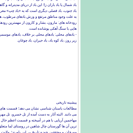
باد شمال یا باد باران زا؛ این باد از دریای مدیترا
باد جنوب، باد فصلی دیگری است که به «باد چپ» معر
به علت وجود مناطق مرتفع و وزش بادهای مرطوب، هر د
رودخانه های: مارون، بشار و کارون از مهمترین رودها
هایی با سنگ آهکی پوشانده است.
- بادهای محلی: بادهای محلی بر خلاف، بادهای موسمی
زیر روز، باد کوه باد، باد حیران، باد چوغان.
پیشینه تاریخی
مطالعات باستان شناسی نشان می دهد؛ قسمت های وسیعی
می دانند. البته آثار به دست آمده از تل خسرو، تل مه
مهاجمین آریایی با هم در آمیخته و قسمت اعظم خال ای
ترین آن ها گورستان چال شاهین در روستای لما متعلق
مورخان و محققین حوزه تاریخ بر این باورند؛ ولای