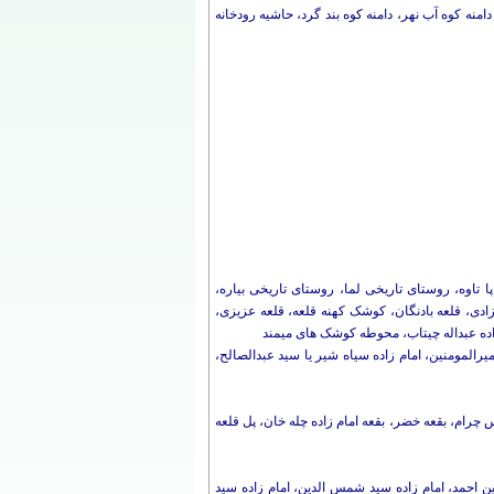
منه کوه آب نهر، دامنه کوه بند گرد، حاشیه رودخانه
ا تاوه، روستای تاریخی لما، روستای تاریخی بیاره،
ی، قلعه بادنگان، کوشک کهنه قلعه، قلعه عزیزی،
ه عبداله چیتاب، محوطه کوشک های میمند
امیرالمومنین، امام زاده سیاه شیر یا سید عبدالصالح،
 چرام، بقعه خضر، بقعه امام زاده چله‌ خان، پل قلعه
ن احمد، امام زاده سید شمس الدین، امام زاده سید