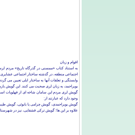
اقوام و زبان
به استناد کتاب «ممسنى در گذرگاه تاريخ» مردم لرس
اجتماعی منطقه، در گذشته ساختار اجتماعی عشایری بو
وابستگی و تعلقات آنها به ساختار ایلی تعیین می گرد
بویراحمد، به زبان لری صحبت می کنند. این گویش بازما
گویش لری مردم این سامان شاخه ای از فهلویات است 
وجود دارد که عبارتند از:
گویش بویراحمدی، گویش چرامی یا بابوئی، گویش طیبی 
علاوه بر این ها؛ گویش ترکی قشقایی، نیز در شهرستا