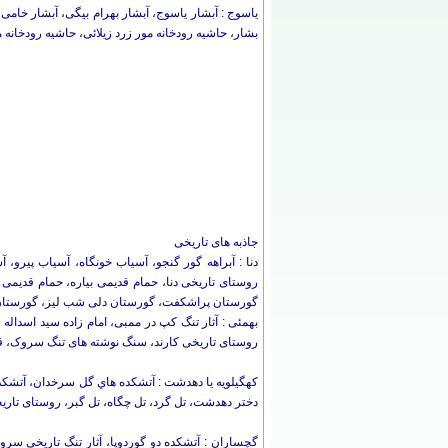
یاسوج : آبشار یاسوج، آبشار بهرام بیگی، آبشار خامی 
بشار، حاشیه رودخانه مور زرد زیلائی، حاشیه رودخان
جاذبه های تاریخی
دنا : آبراهه گور گنجو، آسیاب خونگاه، آسیاب پیرو، 
روستای تاریخی دنا، حمام قدیمی بیاره، حمام قدیم
گورستان پراشکفت، گورستان دلی شب لیز، گورستان 
بهمئی : آثار تنگ کپ در ممبی، امام زاده سید اسداله و 
روستای تاریخی کارند، سنگ نوشته های تنگ سروک، قلعه ن
کهگیلویه یا دهدشت : آتشكده هاي گل سرخدان، آتشكده خي
دختر دهدشت، تل گرد، تل چگاه، تل گبر، روستای تار
گچساران : آتشکده دو گوردوپا، آثار تنگ تاریخی سرو