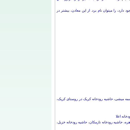
علاوه بر معادن بالا، معادن ديگري همچون: شن و ماسه، خاک رس، سنگ آهك و سنگ نما نيز كه به صورت پراکنده در مناطق مختلف استان وجود دارد، را مي‎توان نام برد. از ‎اين معادن، بیشتر در
 چشمه میشی، حاشیه رودخانه کریک در روستای کریک،
خانه اعلا
ره، حاشیه رودخانه نازمکان، حاشیه رودخانه خزبل،