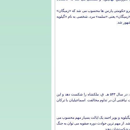
قلمرو حکومتی پارس ها محسوب می شد که «زمیگان»
«زمیگان» یعنی «سلمه» مرد، شخصی به نام «گیلویه
شهور شد.
سنقور بن مودود سلغری، پس از استقرار در کهگیلویه، به کمک سپاه کهگیلویه بر علیه ملکشاه سلجوقی قیام کرد و در پی این قیام وی توانست، در سال ۵۴۳ هـ. ق، ملکشاه را شکست دهد و این
یافتنی آن در تداوم مخالفت اسماعیلیان با ترکان
گیلویه و بویر احمد یک ایالت بسیار مهم محسوب می
شد. از مهم ترین حوادث دوره صفویه می توان به جنگ
 و شکستشان دهند.