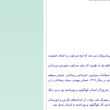
 فرمانروایان می شد که اوج سرکوب و اعمال خشونت
ری واقع شد به طوری که برای سرکوب شورش مردم این
ی اصلاحات سیاسی، اجتماعی رضاخان، عشایر منطقه
دست به شورش زدند که نتیجه آن بروز جنگ های خونین سال ۱۳۰۷ و ۱۳۰۹ هـ. ش، شد که سرانجام مردم بویراحمدی به ویژه در جنگ تنگ تامرادی، و نیز در سال ۱۳۱۶، عشایر بهمئی، سپاه رضاخان را در
وع آن استان کهگیلویه و بویراحمد بود و نیز جنگ
طقه کهگيلويه و بويراحمد طبق تصويب نامه مجلس شوراى ملى وقت، از استان‌‌هاى فارس و خوزستان