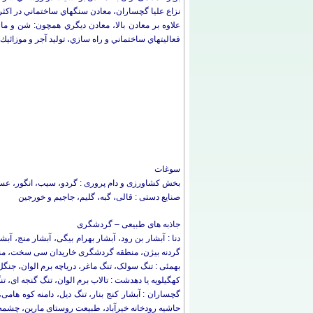
نزاع عليا گچساران، معادن سنگ‎هاي ساختماني در اكثر مناطق استان و معادن گچ در بيش تر مناطق استان اشاره کرد.
فعاليت‎هاي ساختماني و راه سازي، توليد آجر و موزائيك استفاده مي‎شود.
سوغات
بخش کشاورزی و دام پروری : گردو، سیب، انگور، عس
صنایع دستی : قالی، گبه، گلیم، جاجیم و خورجین
جاذبه های طبیعی – گردشگری
دنا : آبشار بن رود، آبشار بهرام بیگی، آبشار منج،
گردنه بیژن، منطقه گردشگری خاریدان سی سخت، من
بهمئی : تنگ سولک، تنگ ماغر، دریاچه برم الوان، جنگ
کهگیلویه یا دهدشت : تالاب برم الوان، تنگ گنجه ای، ت
گچساران : آبشار کنج بنار، تنگ دیل، دامنه کوه هام
حاشیه رودخانه خیرآباد، طبیعت روستای مارین، چشمه