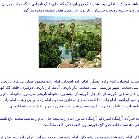
باشت، پارک ساحلی رود بشار، تنگ مهریان، تنگ گنجه ای، تنگ تامرادی، تنگه دو آب مهریان، دا
ه مارون، حاشیه رودخانه خرسان، غار نول، غار مس، هفت چشمه دهکده مارگون
آسیاب کوخدان، امام زاده عسگر، امام زاده اسحاق، امام زاده محمود طیار، پل های تاریخی پ
ی سی سخت، شهر توریستی سی سخت، غار تاریخی آباده، غار تاریخی دوفیری، قلعه کک کهزاد
چال شاهین، گورستان پای چل، گورستان پیشه ور، محوطه تاریخی سرسور، محوطه امام زاد
سید ابراهیم، امام زاده بابا احمد، امام زاده غازی محمود، امام زاده بی بی زینب، امام زاده 
ادر یا الناظر، مقبره بابا پیر، مقبره شاه زیار، مقبره بنه پیر، نقش برجسته ایلیمایی
رآباد، آرامگاه اميرلالپا، آرامگاه شاپور، امام زاده پنجه خل، امام زاده سيد محمد، باغ بلقیس
یخی دهدشت، قلعه چص گچ، قبرشاپور، قلعه دختر، قلعه مانگشت
لک، امام زاده شاهزاده محمد پشه کان، امام زاده سید محمد سرآبیز، امام زاده سید فخرالدی