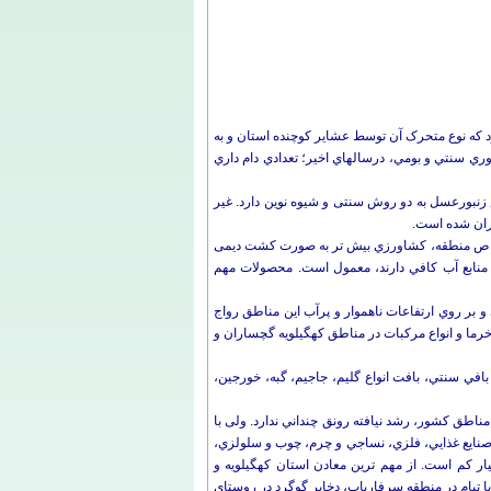
د كه نوع متحرک آن توسط عشاير كوچنده استان و به
تبعيت از شرايط آب و هوايي و تغييرات فصلي، براي دسترسي به مراتع و علوفه مورد نياز، به صورت ييلاق و قشلاق صورت مي‎پذیرد. علاوه بر دام پروري سنتي و بومي، درسال‎هاي اخير؛ تعدادي دام داري
زنبورعسل به دو روش سنتی و شیوه نوین دارد. غیر
هاي كوهستاني و تپه ماهوري و نیز طبیعت خاص منطقه، كشاورزي بيش تر به صورت کشت دیمی
منابع آب كافي دارند، معمول است. محصولات مهم
هاي مسطح در مناطق خاور و شمال خاوري استان، باعث شده است كه باغ داري در دره‎هاي كوهستاني و بر روي ارتفاعات ناهموار و پرآب اين مناطق رواج
ه سيب، انگور، گردو و مركبات رونق يافته است. در ‎اين ميان توليد سيب، انار، خرما و انواع مركبات در مناطق كهگيلويه گچساران و
في سنتي، ‌بافت انواع گليم، جاجيم، گبه، خورجين،
ان كهگيلويه و بويراحمد، فعاليت‎هاي صنعتي و معدني در‎اين استان، نسبت به ديگر مناطق كشور، رشد نيافته رونق چنداني ندارد. ولی با
 صنايع استخراج نفت در گچساران و كارخانه قند ياسوج، بقيه كارگاه‎هاي صنايع دستي و توليدي تازه تأسيس شده‎اند و در زمينه‎هاي صنايع غذايي، فلزي، نساجي و چرم، چوب و سلولزي،
 صنعتي و معدني نسبت به فعاليت‎هاي بخش كشاورزي و خدمات بسيار كم است. از مهم ترین معادن استان كهگيلويه و
تيام در منطقه سرفارياب، دخاير گوگرد در روستاي