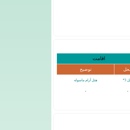
اقامت
حل
توضیح
 3*
هتل آرام ماسوله
-
-