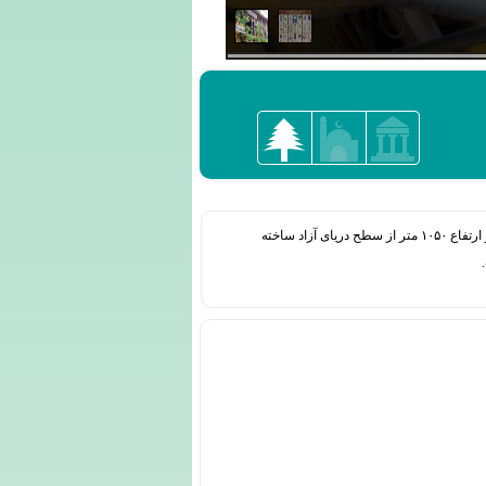
روستای ماسوله در ۵۵ کیلومتری رشت در استان گیلان قرار دارد. ماسوله در ناحیه‌ای کوهستانی و جنگلی در دامنه‌ای صخره‌ای با وسعت ۱۶ هکتار و ارتفاع ۱۰۵۰ متر از سطح دریای آزاد ساخته