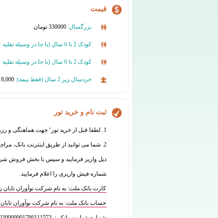
قیمت
بزرگسال:
330000 تومان
کودک 2 تا 6 سال (
با جا در وسیله نقلیه 
کودک 2 تا 6 سال (
با جا در وسیله نقلیه
خردسال زیر 2 سال (فقط بیمه):
8,000 تومان
ثبت نام و خرید تور
1. لطفا قبل از خرید تور٬ جهت هماهنگی و رزرو با واحد فروش تماس بگیرید:
2. شما می توانید از طریق اینترنت بانک، مراج
شماره فیش واریزی را اعلام فرمایید.
کارت بانک ملت: به نام شرکت نوآوران تابان زمین 7770070835
حساب بانک ملت: به نام شرکت نوآوران تابان زمین 573
شماره شبا بین بانکی: IR180120020000001786111573