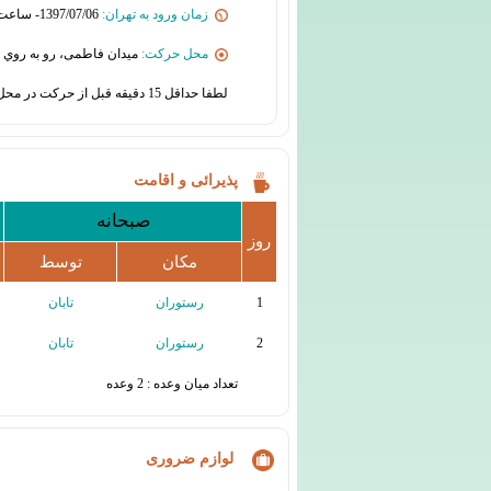
زمان ورود به تهران:
1397/07/06- ساعت 23:00
محل حرکت:
میدان فاطمی، رو به روي 
لطفا حداقل 15 دقیقه قبل از حرکت در محل قرار حضور یابید
پذیرائی و اقامت
صبحانه
روز
مکان
توسط
1
رستوران
تابان
2
رستوران
تابان
تعداد میان وعده : 2 وعده
لوازم ضروری