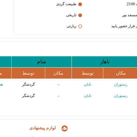
طبیعت گردی
مسجد نور
تاریخی
زیارتی
ناهار
شام
مکان
توسط
مکان
توسط
م
رستوران
تابان
-
گردشگر
هتل
رستوران
تابان
-
گردشگر
لوازم پیشنهادی