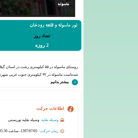
ماسوله
تور ماسوله و قلعه رودخان
تعداد روز
2 روزه
شده‌است ماسوله در ۳۲ کیلومتری جنوب غربی شهرستان فومن قرار دارد و از غرب به خلخال، از شمال به ماسال و از جنوب به طارم محدود است.
بیشتر بدانیم
اطلاعات حرکت
وسیله نقلیه:
وسیله نقلیه توریستی
زمان حرکت:
1397/07/05- ساعت 05:30