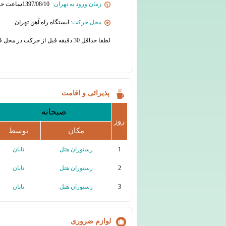
زمان ورود به تهران:
1397/08/10ساعت حدودآ 7:00 صبح
محل حرکت:
ایستگاه راه آهن تهران
لطفا حداقل 30 دقیقه قبل از حرکت در محل قرار حضور یابید
پذیرائی و اقامت
صبحانه
روز
مکان
توسط
1
رستوران هتل
تابان
2
رستوران هتل
تابان
3
رستوران هتل
تابان
لوازم ضروری