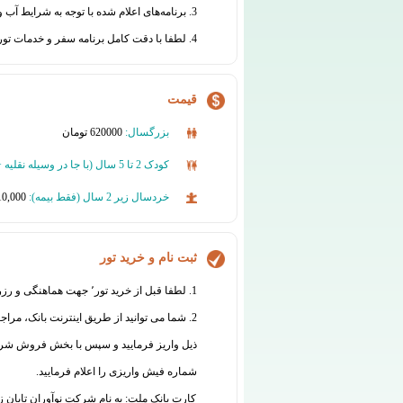
3. برنامه‌های اعلام شده با توجه به شرایط آب و هوایی و سایر عوامل محیطی یا فنی قابل جابجایی است.
4. لطفا با دقت کامل برنامه سفر و خدمات تور را مطالعه نموده و در مورد هرگونه ابهام از دفتر گروه تورهای تابان اطلاعات لازم را دریافت نمائید.
قیمت
بزرگسال:
620000 تومان
کودک 2 تا 5 سال (
با جا در وسیله نقلیه
خردسال زیر 2 سال (فقط بیمه):
10,000 تومان
ثبت نام و خرید تور
1. لطفا قبل از خرید تور٬ جهت هماهنگی و رزرو با واحد فروش تماس بگیرید:
2. شما می توانید از طریق اینترنت بانک، مراج
شماره فیش واریزی را اعلام فرمایید.
کارت بانک ملت: به نام شرکت نوآوران تابان زمین 7770070835