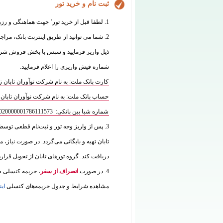
ثبت نام و خرید تور
1. لطفا قبل از خرید تور٬ جهت هماهنگی و رزرو با واحد فروش تماس بگیرید:
2. شما می توانید از طریق اینترنت بانک، مراج
شماره فیش واریزی را اعلام فرمایید.
کارت بانک ملت: به نام شرکت نوآوران تابان زمین 7770070835
حساب بانک ملت: به نام شرکت نوآوران تابان زمین 573
شماره شبا بین بانکی: IR180120020000001786111573
3. پس از واریز وجه تور و ثبت‌نام قطعی توس
تابان تهیه و بایگانی می‌گردد. در صورت نیاز، م
دریافت کند. گروه تورهای تابان از تحویل قرار
4. در صورت
انصراف از سفر
، جریمه کنسلی طب
مشاهده شرایط و جدول جریمه‌های کنسلی
این