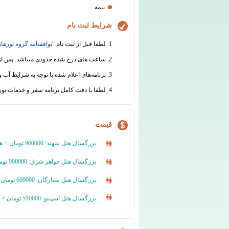
بیمه
شرایط ثبت نام
1. لطفا قبل از ثبت نام "
توافقنامه گروه تورهای
2. ساعت های درج شده حدودی میباشد. پس از ثبت نام قطعی، قبل از برگزاری سفر هماهنگی های لازم جهت اطلاع رسانی از ساعت دقیق حرکت انجام خواهد شد.
3. برنامه‌های اعلام شده با توجه به شرایط آب و هوایی و سایر عوامل محیطی یا فنی قابل جابجایی است.
4. لطفا با دقت کامل برنامه سفر و خدمات تور را مطالعه نموده و در مورد هرگونه ابهام از دفتر گروه تورهای تابان اطلاعات لازم را دریافت نمائید.
قیمت
بزرگسال هتل سهند: 960000 تومان + هزینه پرواز
بزرگسال هتل جواهر شرق: 900000 تومان + هزینه پرواز
بزرگسال هتل ستارگان: 600000 تومان + هزینه پرواز
بزرگسال هتل اسپینو: 510000 تومان + هزینه پرواز