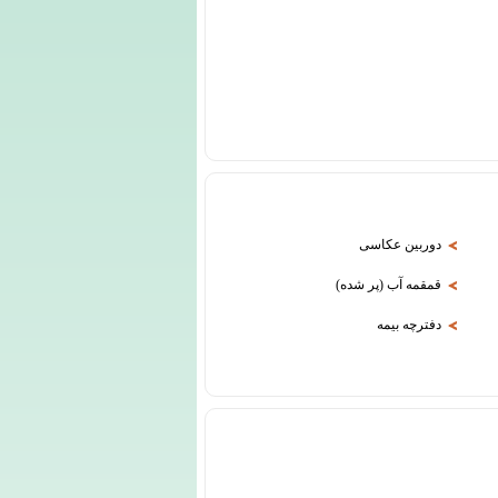
دوربین عکاسی
قمقمه آب (پر شده)
دفترچه بیمه