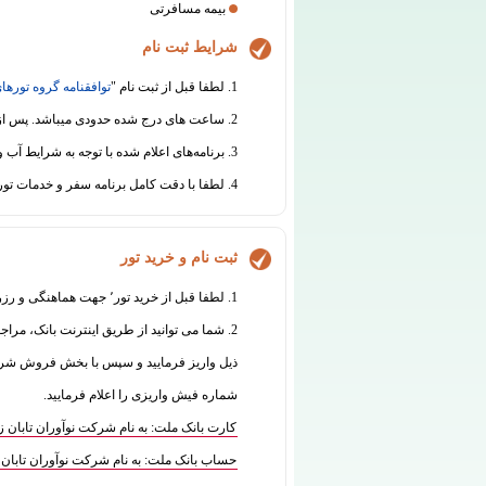
بیمه مسافرتی
شرایط ثبت نام
1. لطفا قبل از ثبت نام "
توافقنامه گروه تورهای
2. ساعت های درج شده حدودی میباشد. پس از ثبت نام قطعی، قبل از برگزاری سفر هماهنگی های لازم جهت اطلاع رسانی از ساعت دقیق حرکت انجام خواهد شد.
3. برنامه‌های اعلام شده با توجه به شرایط آب و هوایی و سایر عوامل محیطی یا فنی قابل جابجایی است.
4. لطفا با دقت کامل برنامه سفر و خدمات تور را مطالعه نموده و در مورد هرگونه ابهام از دفتر گروه تورهای تابان اطلاعات لازم را دریافت نمائید.
ثبت نام و خرید تور
1. لطفا قبل از خرید تور٬ جهت هماهنگی و رزرو با واحد فروش تماس بگیرید:
2. شما می توانید از طریق اینترنت بانک، مراج
شماره فیش واریزی را اعلام فرمایید.
کارت بانک ملت: به نام شرکت نوآوران تابان زمین 7770070835
حساب بانک ملت: به نام شرکت نوآوران تابان زمین 573