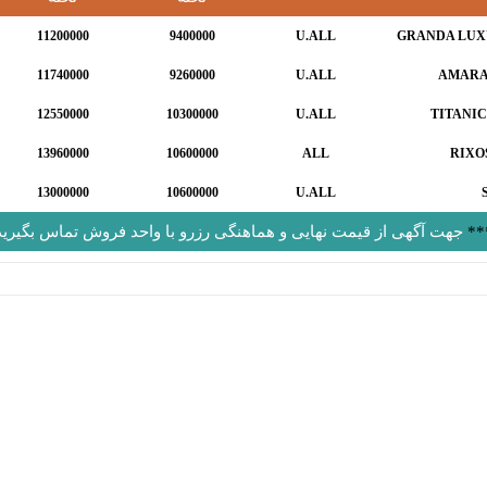
11200000
9400000
U.ALL
GRANDA LUX
11740000
9260000
U.ALL
AMARA
12550000
10300000
U.ALL
TITANI
13960000
10600000
ALL
RIXO
13000000
10600000
U.ALL
**
جهت آگهی از قیمت نهایی و هماهنگی رزرو با واحد فروش تماس بگیرید