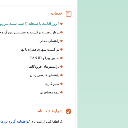
خدمات
9 روز اقامت با صبحانه (4 شب سنت پترزبورگ + 4 شب کازان و شهر های نزدیک)
پرواز رفت و برگشت به سنت پترزبورگ و 
راهنمای محلی
دو گشت شهری همراه با نهار
صدور ویزا و FAN ID
ترانسفرهای فرودگاهی
راهنمای فارسی زبان
سیم کارت
بیمه مسافرتی
شرایط ثبت نام
1. لطفا قبل از ثبت نام "
توافقنامه گروه تورهای