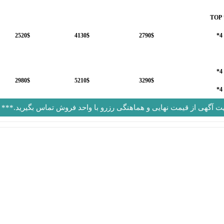
2520$
4130$
2790$
4*
4*
2980$
5210$
3290$
4*
هت آگهی از قیمت نهایی و هماهنگی رزرو با واحد فروش تماس بگیرید.***