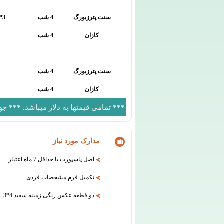
سنت پترزبورگ
4 شب
3* TOP
کازان
4 شب
سنت پترزبورگ
4 شب
کازان
4 شب
*** تمامی قیمتها به دلار میباشد. *** ج
مدارک مورد نیاز
اصل پاسپورت با حداقل 7 ماه اعتبار
تکمیل فرم مشخصات فردی
دو قطعه عکس رنگی زمینه سفید 4*3