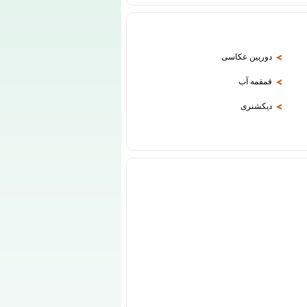
دوربین عکاسی
قمقمه آب
دیکشنری