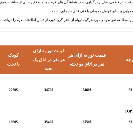
قیمت تور به ازای
قیمت تور به ازای هر
کودک
رجه
هر نفر در اتاق یک
نفر در اتاق دو تخته
با تخت
تخته
2220$
3470$
2460$
3*
1890$
3540$
2550$
3*