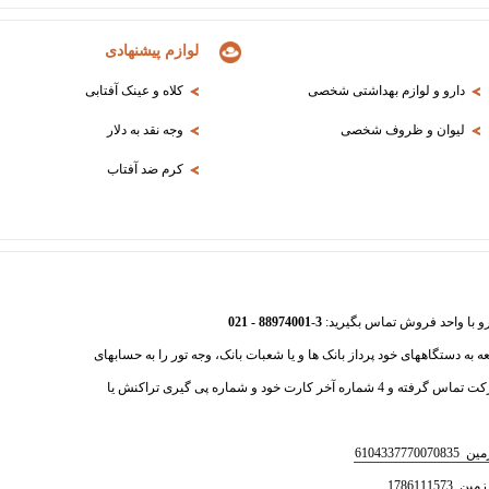
لوازم پیشنهادی
دارو و لوازم بهداشتی شخصی
کلاه و عینک آفتابی
لیوان و ظروف شخصی
وجه نقد به دلار
کرم ضد آفتاب
88974001 - 021
-
3
عه به دستگاههای خود پرداز بانک ها و یا شعبات بانک، وجه تور را به حسابهای
ذیل واریز فرمایید و سپس با بخش فروش شرکت تماس گرفته و 4 شماره آخر کارت خود و شماره پی گیری تراکنش یا
610433
1786111