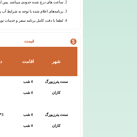
2. ساعت های درج شده حدودی میباشد. پس از ثبت نام قطعی، قبل از برگزاری سفر هماهنگی های لازم جهت اطلاع رسانی از ساعت دقیق حرکت انجام خواهد شد.
3. برنامه‌های اعلام شده با توجه به شرایط آب و هوایی و سایر عوامل محیطی یا فنی قابل جابجایی است.
4. لطفا با دقت کامل برنامه سفر و خدمات تور را مطالعه نموده و در مورد هرگونه ابهام از دفتر گروه تورهای تابان اطلاعات لازم را دریافت نمائید.
قیمت
شهر
اقامت
د
سنت پترزبورگ
4 شب
کازان
4 شب
سنت پترزبورگ
4 شب
3* TOP
کازان
4 شب