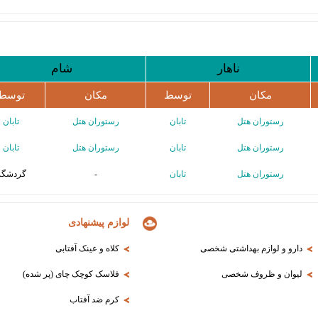
ناهار
شام
مکان
توسط
مکان
توسط
رستوران هتل
تابان
رستوران هتل
تابان
رستوران هتل
تابان
رستوران هتل
تابان
رستوران هتل
تابان
-
گردشگر
لوازم پیشنهادی
دارو و لوازم بهداشتی شخصی
کلاه و عینک آفتابی
لیوان و ظروف شخصی
فلاسک کوچک چای (پر شده)
کرم ضد آفتاب