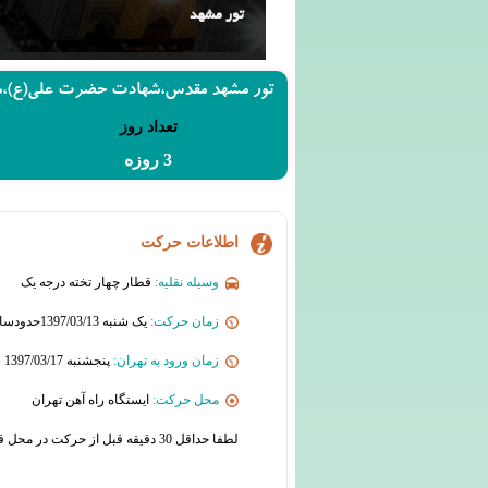
تور مشهد
تور مشهد مقدس،شهادت حضرت علی(ع)،
تعداد روز
3 روزه
اطلاعات حرکت
وسیله نقلیه:
قطار چهار تخته درجه یک
زمان حرکت:
یک شنبه 1397/03/13حدودساعت : 19:00
زمان ورود به تهران:
پنجشنبه 1397/03/17 ساعت : 7:00
محل حرکت:
ایستگاه راه آهن تهران
لطفا حداقل 30 دقیقه قبل از حرکت در محل قرار حضور یابید