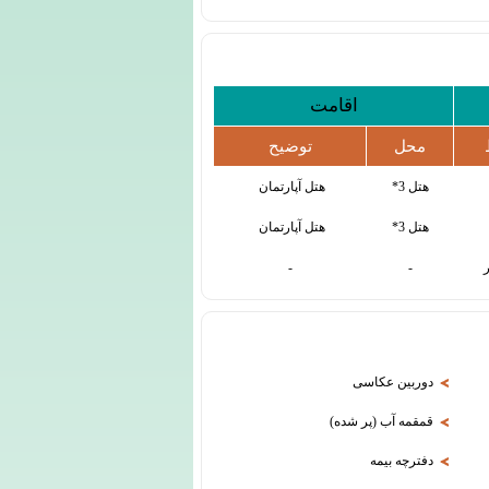
اقامت
محل
توضیح
هتل 3*
هتل آپارتمان
هتل 3*
هتل آپارتمان
-
-
دوربین عکاسی
قمقمه آب (پر شده)
دفترچه بیمه