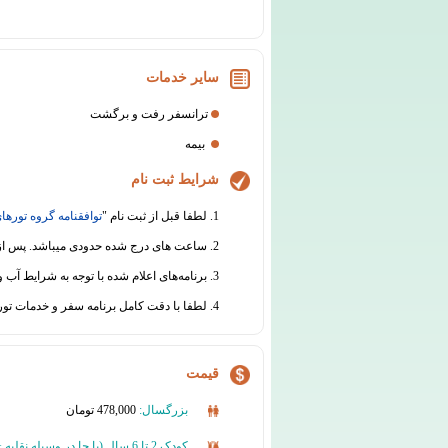
سایر خدمات
ترانسفر رفت و برگشت
بیمه
شرایط ثبت نام
1. لطفا قبل از ثبت نام "
توافقنامه گروه تورهای
2. ساعت های درج شده حدودی میباشد. پس از ثبت نام قطعی، قبل از برگزاری سفر هماهنگی های لازم جهت اطلاع رسانی از ساعت دقیق حرکت انجام خواهد شد.
3. برنامه‌های اعلام شده با توجه به شرایط آب و هوایی و سایر عوامل محیطی یا فنی قابل جابجایی است.
4. لطفا با دقت کامل برنامه سفر و خدمات تور را مطالعه نموده و در مورد هرگونه ابهام از دفتر گروه تورهای تابان اطلاعات لازم را دریافت نمائید.
قیمت
بزرگسال:
478,000 تومان
کودک 2 تا 6 سال (
با جا در وسیله نقلیه