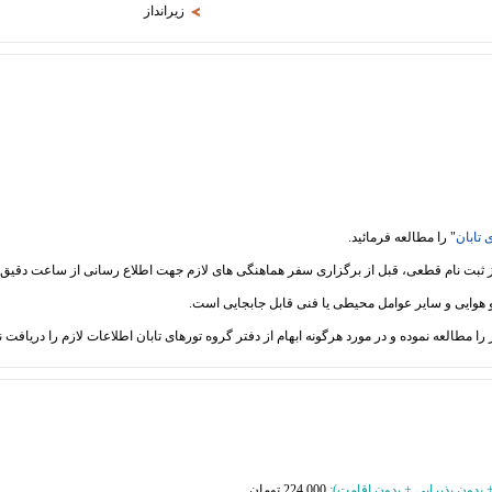
زیرانداز
 تابان
" را مطالعه فرمائید.
 + بدون پذیرایی + بدون اقامت
):
224,000 تومان