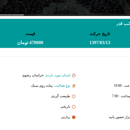
شب قدر
تاریخ حرکت
قیمت
1397/03/13
478000 تومان
استان مورد بازدید:
خراسان رضوی
نوع فعالیت:
پیاده روی سبک
طبیعت گردی
تاریخی
زیارتی