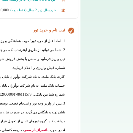
خردسال زیر 2 سال (فقط بیمه):
10,000 تومان
ثبت نام و خرید تور
1. لطفا قبل از خرید تور٬ جهت هماهنگی و رزرو با واحد فروش تماس بگیرید:
2. شما می توانید از طریق اینترنت بانک، مراج
شماره فیش واریزی را اعلام فرمایید.
کارت بانک ملت: به نام شرکت نوآوران تابان زمین 7770070835
حساب بانک ملت: به نام شرکت نوآوران تابان زمین 573
شماره شبا بین بانکی: IR180120020000001786111573
3. پس از واریز وجه تور و ثبت‌نام قطعی توس
تابان تهیه و بایگانی می‌گردد. در صورت نیاز، م
دریافت کند. گروه تورهای تابان از تحویل قرار
4. در صورت
انصراف از سفر
، جریمه کنسلی طب