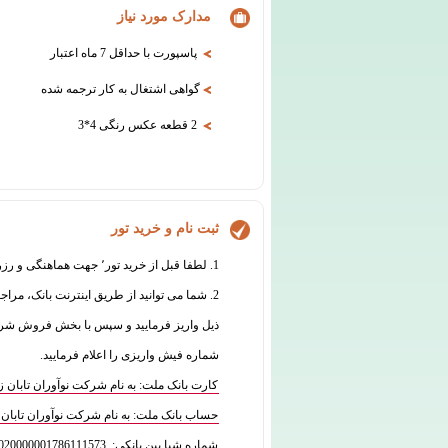
مدارک مورد نیاز
پاسپورت با حداقل 7 ماه اعتبار
گواهی اشتغال به کار ترجمه شده
2 قطعه عکس رنگی 4*3
ثبت نام و خرید تور
1. لطفا قبل از خرید تور٬ جهت هماهنگی و رزرو با واحد فروش تماس بگیرید:
2. شما می توانید از طریق اینترنت بانک، مراج
شماره فیش واریزی را اعلام فرمایید.
کارت بانک ملت: به نام شرکت نوآوران تابان زمین 7770070835
حساب بانک ملت: به نام شرکت نوآوران تابان زمین 573
شماره شبا بین بانکی: IR180120020000001786111573