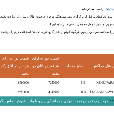
 تابان
" را مطالعه فرمائید.
قیمت تور به ازای
قیمت تور به ازای
م هتل مراکش
سطح خدمات
هر نفر در اتاق دو
هر نفر در اتاق یک
تخته
تخته
8500000
7250000
B.B
KENZI FAR
9750000
8250000
B.B
LE GRAND SAV
**
جهت چک نمودن قیمت نهایی وهماهنگی رزرو با واحد فروش تماس بگیر