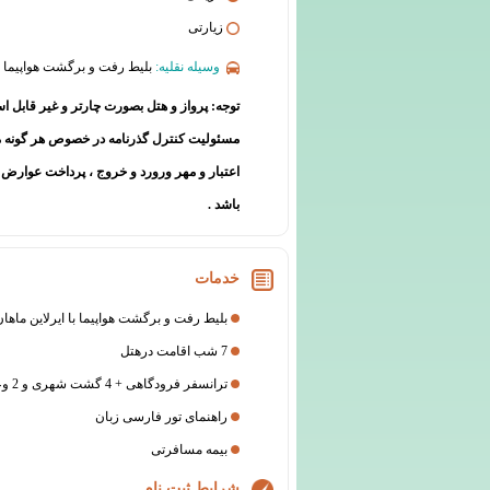
زیارتی
وسیله نقلیه:
بلیط رفت و برگشت هواپیما
توجه: پرواز و هتل بصورت چارتر و غیر قابل اس
مسئولیت کنترل گذرنامه در خصوص هر گونه م
اعتبار و مهر ورورد و خروج ، پرداخت عوارض
باشد .
خدمات
بلیط رفت و برگشت هواپیما با ایرلاین ماها
7 شب اقامت درهتل
ترانسفر فرودگاهی + 4 گشت شهری و 2 وعده ناهار
راهنمای تور فارسی زبان
بیمه مسافرتی
شرایط ثبت نام