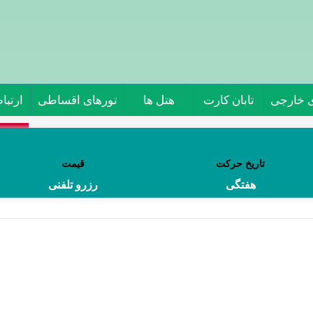
ی خارجی
تابان کارت
هتل ها
تورهای اقساطی
ارتباط
تور 
تاریخ حرکت
قیمت
جاذبه 
هفتگی
رزرو تلفنی