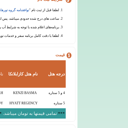
1. لطفا قبل از ثبت نام "
توافقنامه گروه تورهای
2. ساعت های درج شده حدودی میباشد. پس از ثبت نام قطعی، قبل از برگزاری سفر هماهنگی های لازم جهت اطلاع رسانی از ساعت دقیق حرکت انجام خواهد شد.
3. برنامه‌های اعلام شده با توجه به شرایط آب و هوایی و سایر عوامل محیطی یا فنی قابل جابجایی است.
4. لطفا با دقت کامل برنامه سفر و خدمات تور را مطالعه نموده و در مورد هرگونه ابهام از دفتر گروه تورهای تابان اطلاعات لازم را دریافت نمائید.
قیمت
درجه هتل
نام هتل کازابلانکا
نا
4 و 5 ستاره
KENZI BASMA
AH
5 ستاره
HYATT REGENCY
OY
***
تمامی قیمتها به تومان میباشد.
*