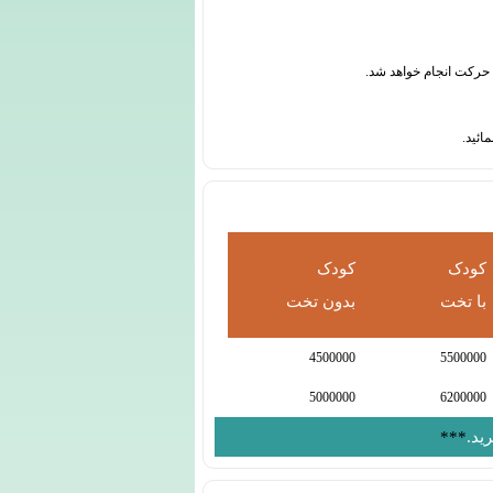
کودک
کودک
با تخت
بدون تخت
4500000
5500000
5000000
6200000
ید.
***