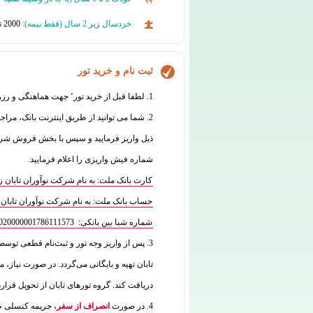
خردسال زیر 2 سال (فقط بیمه):
2000 تومان
ثبت نام و خرید تور
1. لطفا قبل از خرید تور٬ جهت هماهنگی و رزرو با واحد فروش تماس بگیرید:
2. شما می توانید از طریق اینترنت بانک، مراج
شماره فیش واریزی را اعلام فرمایید.
کارت بانک ملت: به نام شرکت نوآوران تابان زمین 7770070835
حساب بانک ملت: به نام شرکت نوآوران تابان زمین 573
شماره شبا بین بانکی: IR180120020000001786111573
3. پس از واریز وجه تور و ثبت‌نام قطعی توس
تابان تهیه و بایگانی می‌گردد. در صورت نیاز، م
دریافت کند. گروه تورهای تابان از تحویل قرار
4. در صورت
انصراف از سفر
، جریمه کنسلی طب