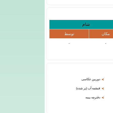
شام
مکان
توسط
-
-
دوربین عکاسی
قمقمه آب (پر شده)
دفترچه بیمه