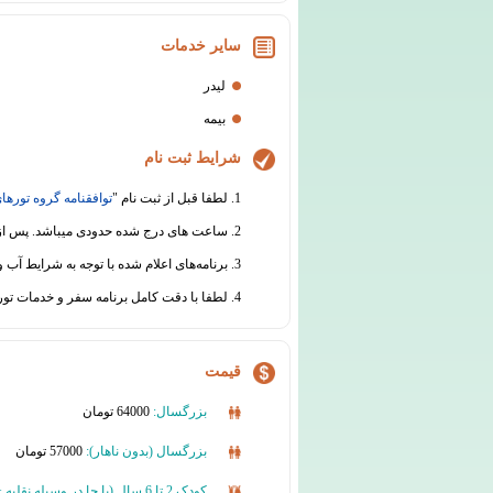
سایر خدمات
لیدر
بیمه
شرایط ثبت نام
1. لطفا قبل از ثبت نام "
توافقنامه گروه تورهای
2. ساعت های درج شده حدودی میباشد. پس از ثبت نام قطعی، قبل از برگزاری سفر هماهنگی های لازم جهت اطلاع رسانی از ساعت دقیق حرکت انجام خواهد شد.
3. برنامه‌های اعلام شده با توجه به شرایط آب و هوایی و سایر عوامل محیطی یا فنی قابل جابجایی است.
4. لطفا با دقت کامل برنامه سفر و خدمات تور را مطالعه نموده و در مورد هرگونه ابهام از دفتر گروه تورهای تابان اطلاعات لازم را دریافت نمائید.
قیمت
بزرگسال:
64000 تومان
بزرگسال (بدون ناهار):
57000 تومان
کودک 2 تا 6 سال (با جا در وسیله نقلیه + بدون پذیرایی):