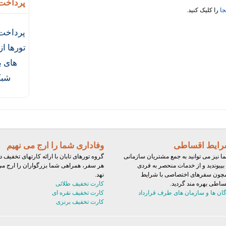
پرداخت 
جا
را کلیک کنید.
پرداخت 
تورها ا
های ب
شبک
ایط اقساطی
وفاداری شما را ارج می نهیم
ا نیز می توانید به جمع مشتریان سازمانی
گروه تورهای تابان با ارائه کارتهای تخفیف د
 بپیوندید و از خدمات منحصر به فردی
هر سفر، همراهی شما بزرگواران را ارج م
چون سفرهای اختصاصی با شرایط
نهد.
ساطی بهره مند گردید.
کارت تخفیف طلائی
گان ها و سازمان های طرف قرارداد
کارت تخفیف نقره ای
کارت تخفیف برنزی