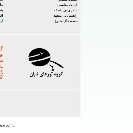
قیمت مناسب
ما
سفری بی دغدغه
هم
راهنمایانی متعهد
اق
مقصدهای متنوع
ار
گر
دارای مجوز شماره 922/126/22897 از سازمان میراث فرهنگ