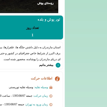
روستای یوش
تور یوش و بلده
تعداد روز
1
استان مازندران به دلیل داشتن جلگه ها، علفزارها، ب
برف البرز از شرایط خاص جغرافیای در کشور و حتی د
ای دریای مازندران را پوشانده، محصور شده است.
بیشتر بدانیم
اطلاعات حرکت
وسیله نقلیه:
وسیله نقلیه توریستی
زمان حرکت:
جمعه 1395/08/07 - ساعت 06:00
زمان ورود به تهران:
جمعه 1395/08/07 - ساعت 22:00