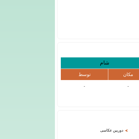
شام
مکان
توسط
-
-
دوربین عکاسی