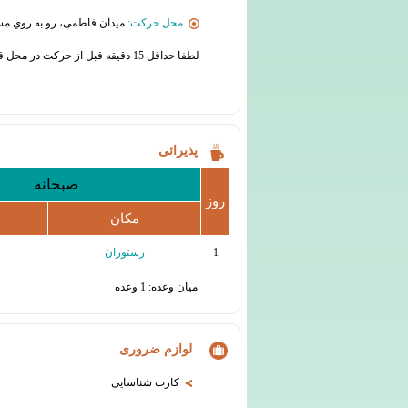
محل حرکت:
میدان فاطمی، رو به روي مس
لطفا حداقل 15 دقیقه قبل از حرکت در محل قرار حضور یابید
پذیرائی
صبحانه
روز
مکان
1
رستوران
میان وعده: 1 وعده
لوازم ضروری
کارت شناسایی