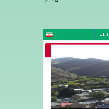
ورود به سیستم
 با ما
یوش و بلده، خانه نیما یوشیج
ها:
 موزه نیما یوشیج، پیاده روی در طبیعت روستای
رج کیا داوود