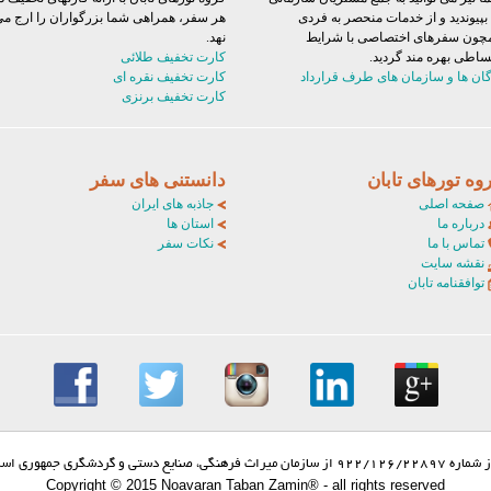
 بپیوندید و از خدمات منحصر به فردی
هر سفر، همراهی شما بزرگواران را ارج م
چون سفرهای اختصاصی با شرایط
نهد.
ساطی بهره مند گردید.
کارت تخفیف طلائی
گان ها و سازمان های طرف قرارداد
کارت تخفیف نقره ای
کارت تخفیف برنزی
وه تورهای تابان
دانستنی های سفر
صفحه اصلی
جاذبه های ایران
درباره ما
استان ها
تماس با ما
نکات سفر
نقشه سایت
توافقنامه تابان
ی، صنایع دستی و گردشگری جمهوری اسلامی ایران
Copyright © 2015 Noavaran Taban Zamin® - all rights reserved