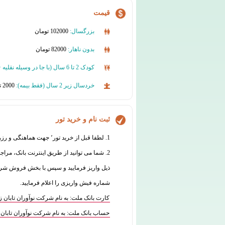
قیمت
بزرگسال:
102000 تومان
بدون ناهار:
82000 تومان
کودک 2 تا 6 سال (با جا در وسیله نقلیه + بدون پذیرایی):
خردسال زیر 2 سال (فقط بیمه):
2000 تومان
ثبت نام و خرید تور
1. لطفا قبل از خرید تور٬ جهت هماهنگی و رزرو با واحد فروش تماس بگیرید:
2. شما می توانید از طریق اینترنت بانک، مراج
شماره فیش واریزی را اعلام فرمایید.
کارت بانک ملت: به نام شرکت نوآوران تابان زمین 7770070835
حساب بانک ملت: به نام شرکت نوآوران تابان زمین 573