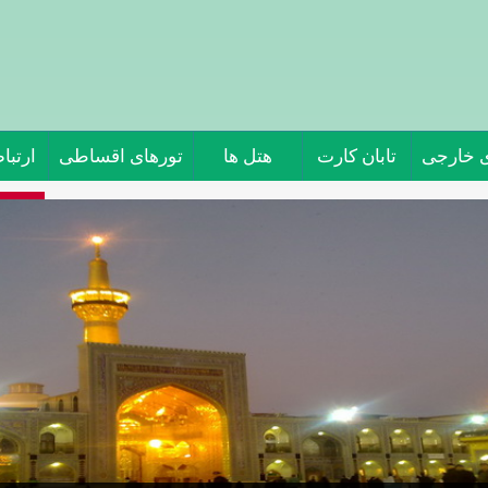
ی خارجی
تابان کارت
هتل ها
تورهای اقساطی
ارتباط
تور 
جاذبه 
حرم م