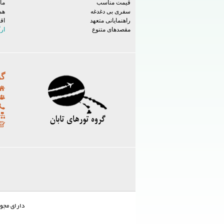
قیمت مناسب
ما
سفری بی دغدغه
هم
راهنمایانی متعهد
اق
مقصدهای متنوع
ار
گر
دارای مجوز شماره 922/126/22897 از سازمان میراث فرهنگ