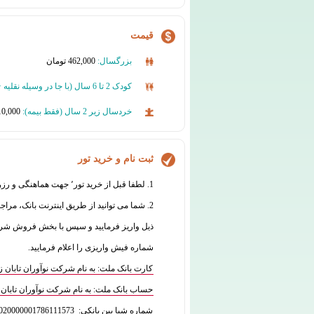
قیمت
بزرگسال:
462,000 تومان
کودک 2 تا 6 سال (
با جا در وسیله نقلیه
خردسال زیر 2 سال (فقط بیمه):
10,000 تومان
ثبت نام و خرید تور
1. لطفا قبل از خرید تور٬ جهت هماهنگی و رزرو با واحد فروش تماس بگیرید:
2. شما می توانید از طریق اینترنت بانک، مراج
شماره فیش واریزی را اعلام فرمایید.
کارت بانک ملت: به نام شرکت نوآوران تابان زمین 7770070835
حساب بانک ملت: به نام شرکت نوآوران تابان زمین 573
شماره شبا بین بانکی: IR180120020000001786111573