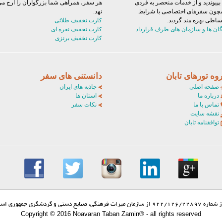
 بپیوندید و از خدمات منحصر به فردی
هر سفر، همراهی شما بزرگواران را ارج م
چون سفرهای اختصاصی با شرایط
نهد.
ساطی بهره مند گردید.
کارت تخفیف طلائی
گان ها و سازمان های طرف قرارداد
کارت تخفیف نقره ای
کارت تخفیف برنزی
وه تورهای تابان
دانستنی های سفر
صفحه اصلی
جاذبه های ایران
درباره ما
استان ها
تماس با ما
نکات سفر
نقشه سایت
توافقنامه تابان
ی، صنایع دستی و گردشگری جمهوری اسلامی ایران
Copyright © 2016 Noavaran Taban Zamin® - all rights reserved