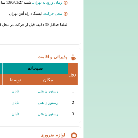
زمان ورود به تهران:
شنبه 1396/03/27 ساعت : 6:00
محل حرکت:
ایستگاه راه آهن تهران
لطفا حداقل 30 دقیقه قبل از حرکت در محل قرار حضور یابید
پذیرائی و اقامت
صبحانه
روز
مکان
توسط
1
رستوران هتل
تابان
2
رستوران هتل
تابان
3
رستوران هتل
تابان
لوازم ضروری