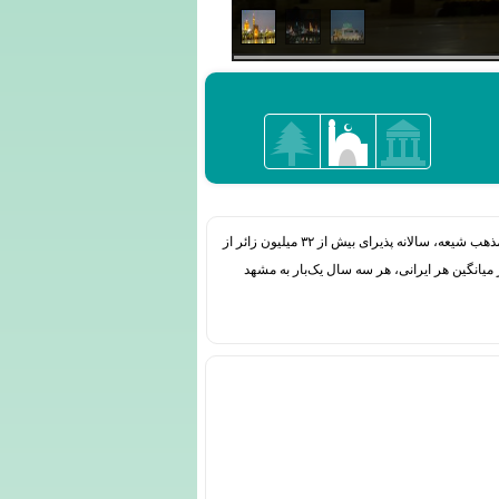
مشهد کلان‌شهری در شمال شرقی ایران و مرکز استان خراسان رضوی است. این شهر به واسطه وجود حرم علی بن موسی‌الرضا، هشتمین امام مذهب شیعه، سالانه پذیرای بیش از ۳۲ میلیون زائر از
یانگین هر ایرانی، هر سه سال یک‌بار به مشهد