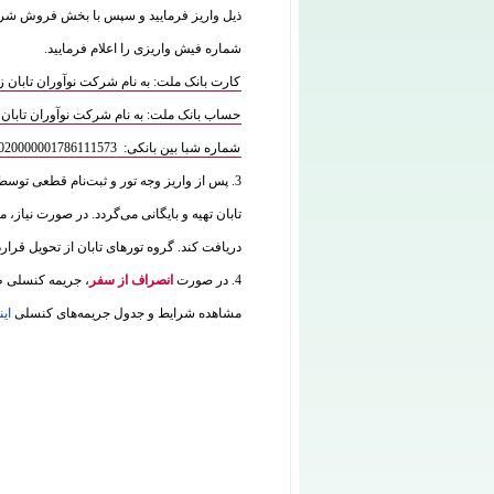
شماره فیش واریزی را اعلام فرمایید.
کارت بانک ملت: به نام شرکت نوآوران تابان زمین 7770070835
حساب بانک ملت: به نام شرکت نوآوران تابان زمین 573
شماره شبا بین بانکی: IR180120020000001786111573
3. پس از واریز وجه تور و ثبت‌نام قطعی توس
تابان تهیه و بایگانی می‌گردد. در صورت نیاز، م
دریافت کند. گروه تورهای تابان از تحویل قرار
4. در صورت
انصراف از سفر
، جریمه کنسلی طب
مشاهده شرایط و جدول جریمه‌های کنسلی
این