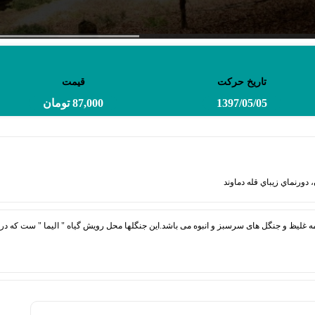
تاریخ حرکت
قیمت
1397/05/05
87,000 تومان
 دورنماي زيباي قله دماوند
ه غلیظ و جنگل های سرسبز و انبوه می باشد.این جنگلها محل رویش گیاه " الیما " ست که در