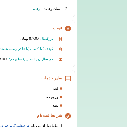
2
میان وعده :
1 وعده
قیمت
بزرگسال:
87,000 تومان
کودک 2 تا 6 سال (با جا در وسیله نقلیه + بدون پذیرایی):
خردسال زیر 2 سال (فقط بیمه):
2000 تومان
سایر خدمات
لیدر
ورودیه ها
بیمه
شرایط ثبت نام
1. لطفا قبل از ثبت نام "
توافقنامه گروه تورهای