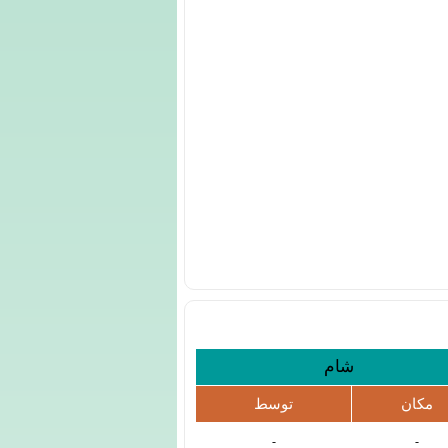
شام
مکان
توسط
-
-