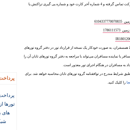
ذیل واریز فرمایید و سپس با بخش فروش شرکت تماس گرفته و 4 شماره آخر کارت خود و شماره پی گیری تراکنش یا
610433
1786111
ط همسفران، به‌ صورت خودکار یک نسخه از قرارداد تور در دفتر گروه تورهای
سافر یا نماینده مسافران می‌تواند با مراجعه به دفتر گروه تورهای تابان آن را
داد به مسافران در هنگام اجرای تور معذور است.
ق شرایط مندرج در توافقنامه گروه تورهای تابان محاسبه خواهد شد. برای
پرداخت 
جا
را کلیک کنید.
پرداخت 
تورها ا
های ب
شبک