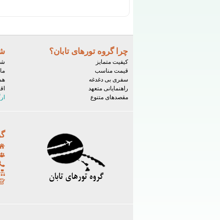
چرا گروه تورهای تابان؟
شر
کیفیت متمایز
شم
قیمت مناسب
ما
سفری بی دغدغه
هم
راهنمایانی متعهد
اق
مقصدهای متنوع
ار
گر