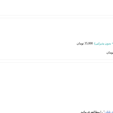
35,000 تومان
 تابان
" را مطالعه فرمائید.