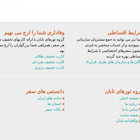
ایط اقساطی
وفاداری شما را ارج می نهیم
ا نیز می توانید به جمع مشتریان سازمانی
گروه تورهای تابان با ارائه کارتهای تخفیف د
 بپیوندید و از خدمات منحصر به فردی
هر سفر، همراهی شما بزرگواران را ارج م
چون سفرهای اختصاصی با شرایط
نهد.
ساطی بهره مند گردید.
کارت تخفیف طلائی
گان ها و سازمان های طرف قرارداد
کارت تخفیف نقره ای
کارت تخفیف برنزی
وه تورهای تابان
دانستنی های سفر
صفحه اصلی
جاذبه های ایران
درباره ما
استان ها
تماس با ما
نکات سفر
نقشه سایت
توافقنامه تابان