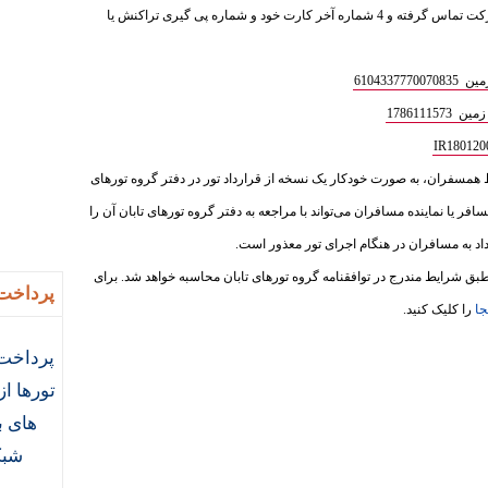
ذیل واریز فرمایید و سپس با بخش فروش شرکت تماس گرفته و 4 شماره آخر کارت خود و شماره پی گیری تراکنش یا
610433
1786111
ط همسفران، به‌ صورت خودکار یک نسخه از قرارداد تور در دفتر گروه تورهای
سافر یا نماینده مسافران می‌تواند با مراجعه به دفتر گروه تورهای تابان آن را
داد به مسافران در هنگام اجرای تور معذور است.
ق شرایط مندرج در توافقنامه گروه تورهای تابان محاسبه خواهد شد. برای
پرداخت 
جا
را کلیک کنید.
پرداخت 
تورها ا
های ب
شبک