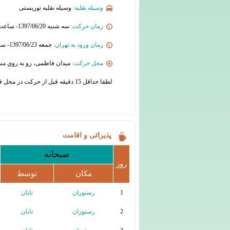
وسیله نقلیه:
وسیله نقلیه توریستی
زمان حرکت:
سه شنبه 1397/06/20- ساعت 22:00
زمان ورود به تهران:
جمعه 1397/06/23- ساعت 23:00
محل حرکت:
میدان فاطمی، رو به روي مس
لطفا حداقل 15 دقیقه قبل از حرکت در محل قرار حضور یابید
پذیرائی و اقامت
صبحانه
روز
مکان
توسط
1
رستوران
تابان
2
رستوران
تابان