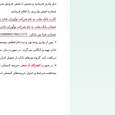
شماره فیش واریزی را اعلام فرمایید.
کارت بانک ملت: به نام شرکت نوآوران تابان زمین 7770070835
حساب بانک ملت: به نام شرکت نوآوران تابان زمین 573
شماره شبا بین بانکی: IR180120020000001786111573
3. پس از واریز وجه تور و ثبت‌نام قطعی توس
تابان تهیه و بایگانی می‌گردد. در صورت نیاز، م
دریافت کند. گروه تورهای تابان از تحویل قرار
4. در صورت
انصراف از سفر
، جریمه کنسلی طب
مشاهده شرایط و جدول جریمه‌های کنسلی
این