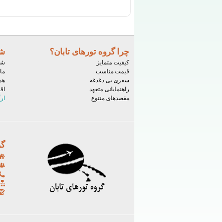
چرا گروه تورهای تابان؟
شر
کیفیت متمایز
شم
قیمت مناسب
ما
سفری بی دغدغه
هم
راهنمایانی متعهد
اق
مقصدهای متنوع
ار
گر