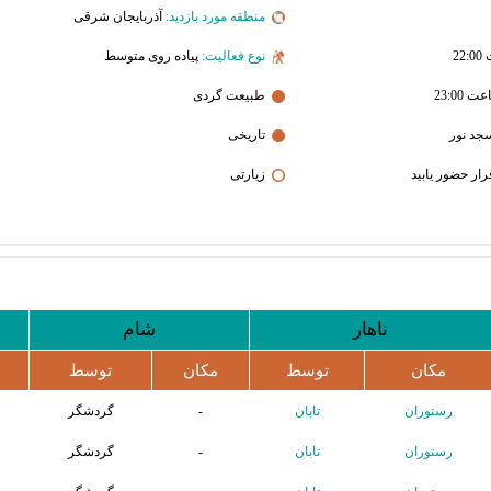
منطقه مورد بازدید:
آذربایجان شرقی
نوع فعالیت:
پیاده روی متوسط
طبیعت گردی
جد نور
تاریخی
زیارتی
ناهار
شام
مکان
توسط
مکان
توسط
رستوران
تابان
-
گردشگر
رستوران
تابان
-
گردشگر