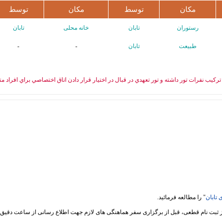
مکان
توسط
مکان
توسط
رستوران
تابان
خانه محلی
تابان
طبیعت
تابان
-
-
رکيب نفرات تور داشته و تور تعهدي در قبال در اختيار قرار دادن اتاق اختصاصي براي افراد متا
 تابان
" را مطالعه فرمائید.