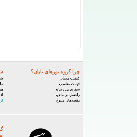
چرا گروه تورهای تابان؟
شر
کیفیت متمایز
شم
قیمت مناسب
ما
سفری بی دغدغه
هم
راهنمایانی متعهد
اق
مقصدهای متنوع
ار
گر