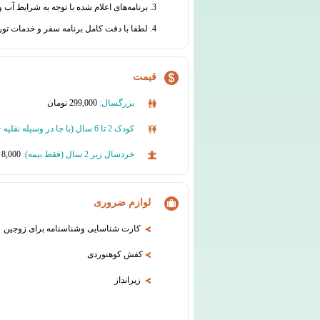
3. برنامه‌های اعلام شده با توجه به شرایط آب و هوایی و سایر عوامل محیطی یا فنی قابل جابجایی است.
4. لطفا با دقت کامل برنامه سفر و خدمات تور را مطالعه نموده و در مورد هرگونه ابهام از دفتر گروه تورهای تابان اطلاعات لازم را دریافت نمائید.
قیمت
بزرگسال:
299,000 تومان
کودک 2 تا 6 سال (
با جا در وسیله نقلیه
خردسال زیر 2 سال (فقط بیمه):
8,000 تومان
لوازم ضروری
کارت شناسایی وشناسنامه برای زوجین
کفش کوهنوردی
زیرانداز