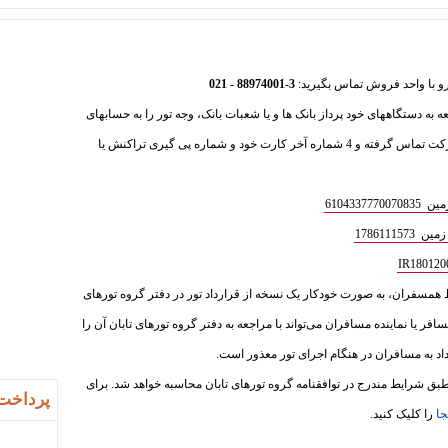
3-88974001 - 021
عه به دستگاههای خود پرداز بانک ها و یا شعبات بانک، وجه تور را به حسابهای
ذیل واریز فرمایید و سپس با بخش فروش شرکت تماس گرفته و 4 شماره آخر کارت خود و شماره پی گیری تراکنش یا
610433
1786111
ط همسفران، به‌ صورت خودکار یک نسخه از قرارداد تور در دفتر گروه تورهای
سافر یا نماینده مسافران می‌تواند با مراجعه به دفتر گروه تورهای تابان آن را
داد به مسافران در هنگام اجرای تور معذور است.
ق شرایط مندرج در توافقنامه گروه تورهای تابان محاسبه خواهد شد. برای
پرداخت 
جا
را کلیک کنید.