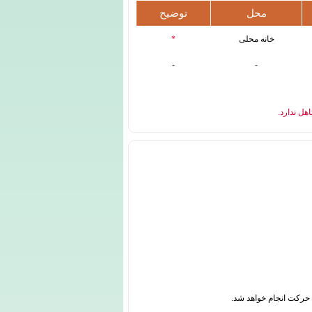
محل
توضیح
خانه محلی
*
-
-
هل ندارد.