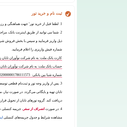
ثبت نام و خرید تور
1. لطفا قبل از خرید تور٬ جهت هماهنگی و رزرو با واحد فروش تماس بگیرید:
2. شما می توانید از طریق اینترنت بانک، مراج
شماره فیش واریزی را اعلام فرمایید.
کارت بانک ملت: به نام شرکت نوآوران تابان زمین 7770070835
حساب بانک ملت: به نام شرکت نوآوران تابان زمین 573
شماره شبا بین بانکی: IR180120020000001786111573
3. پس از واریز وجه تور و ثبت‌نام قطعی توس
تابان تهیه و بایگانی می‌گردد. در صورت نیاز، م
دریافت کند. گروه تورهای تابان از تحویل قرار
4. در صورت
انصراف از سفر
، جریمه کنسلی طب
مشاهده شرایط و جدول جریمه‌های کنسلی
این