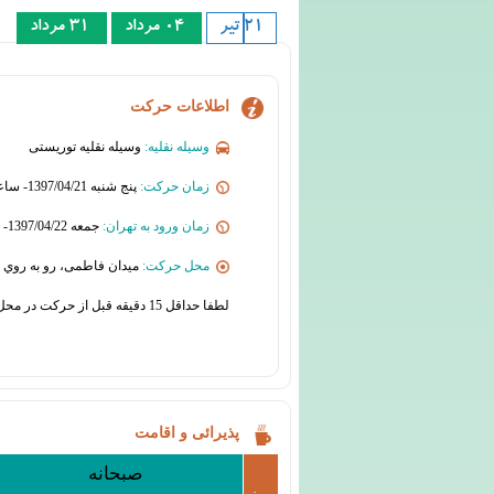
21 تیر
04 مرداد
31 مرداد
اطلاعات حرکت
وسیله نقلیه:
وسیله نقلیه توریستی
زمان حرکت:
پنج شنبه 1397/04/21- ساعت 05:30
زمان ورود به تهران:
جمعه 1397/04/22- ساعت 23:00
محل حرکت:
میدان فاطمی، رو به روي 
لطفا حداقل 15 دقیقه قبل از حرکت در محل قرار حضور یابید
پذیرائی و اقامت
صبحانه
روز