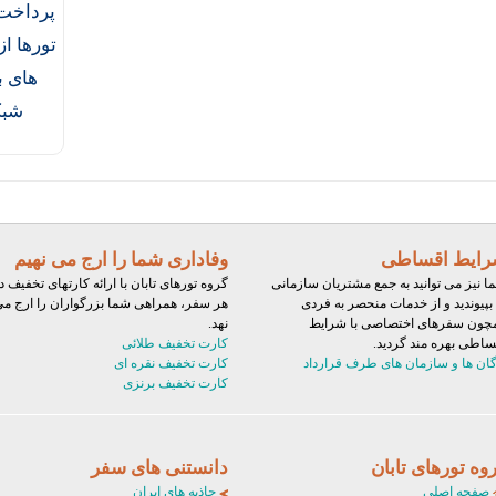
پرداخت 
تورها ا
های ب
شبک
ایط اقساطی
وفاداری شما را ارج می نهیم
ا نیز می توانید به جمع مشتریان سازمانی
گروه تورهای تابان با ارائه کارتهای تخفیف د
 بپیوندید و از خدمات منحصر به فردی
هر سفر، همراهی شما بزرگواران را ارج م
چون سفرهای اختصاصی با شرایط
نهد.
ساطی بهره مند گردید.
کارت تخفیف طلائی
گان ها و سازمان های طرف قرارداد
کارت تخفیف نقره ای
کارت تخفیف برنزی
وه تورهای تابان
دانستنی های سفر
صفحه اصلی
جاذبه های ایران