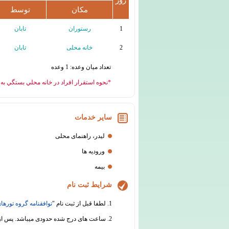
مکان
توسط
1
رستوران
تابان
2
خانه محلی
تابان
تعداد میان وعده: 1 وعده
*نحوه استقرار افراد در خانه محلي بستگي به ت
سایر خدمات
لیدر، راهنمای محلی
ورودیه ها
بیمه
شرایط ثبت نام
1. لطفا قبل از ثبت نام "
توافقنامه گروه تورهای
2. ساعت های درج شده حدودی میباشد. پس از ثبت نام قطعی، قبل از برگزاری سفر هماهنگی های لازم جهت اطلاع رسانی از ساعت دقیق حرکت انجام خواهد شد.